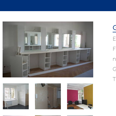
E
F
n
G
T