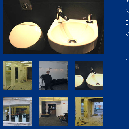
M
D
V
u
(