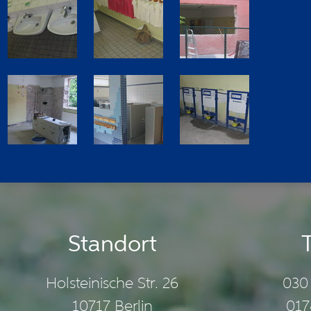
Standort
Holsteinische Str. 26
030 
10717 Berlin
017