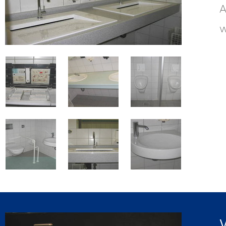
A
w
V