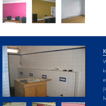
W
k
e
(
M